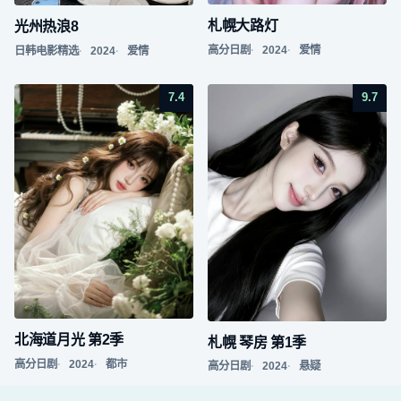
札幌大路灯
光州热浪8
高分日剧
2024
爱情
日韩电影精选
2024
爱情
7.4
9.7
北海道月光 第2季
札幌 琴房 第1季
高分日剧
2024
都市
高分日剧
2024
悬疑