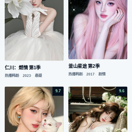
釜山星途 第2季
仁川：燃情 第1季
热播韩剧
2017
剧情
热播韩剧
2023
悬疑
9.7
9.6