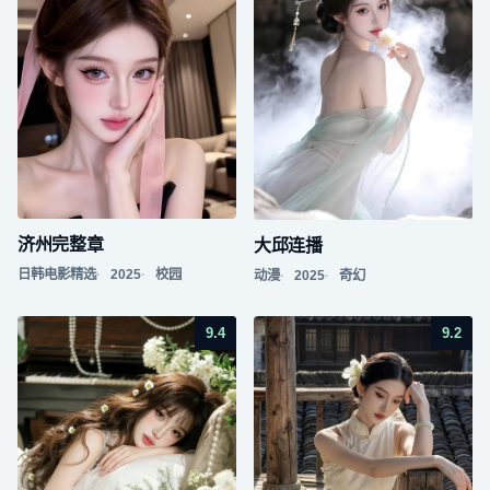
济州完整章
大邱连播
日韩电影精选
2025
校园
动漫
2025
奇幻
9.4
9.2