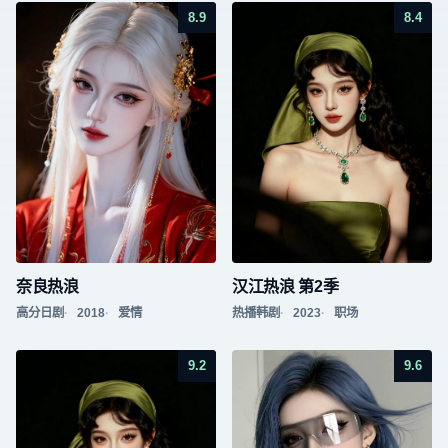
8.9
8.4
奈良热浪
汉江热浪 第2季
高分日剧
2018
爱情
热播韩剧
2023
职场
9.2
9.6