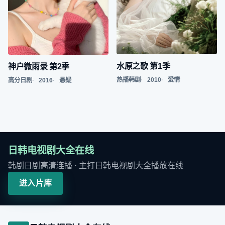
水原之歌 第1季
神户微雨录 第2季
热播韩剧
2010
爱情
高分日剧
2016
悬疑
日韩电视剧大全在线
韩剧日剧高清连播
· 主打
日韩电视剧大全播放在线
进入片库