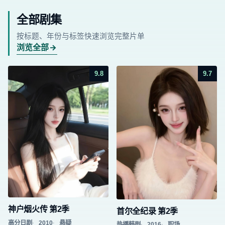
全部剧集
按标题、年份与标签快速浏览完整片单
浏览全部
9.8
9.7
神户烟火传 第2季
首尔全纪录 第2季
高分日剧
2010
悬疑
热播韩剧
2016
职场