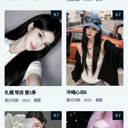
9.7
9.7
冲绳心动6
札幌 琴房 第1季
高分日剧
2022
悬疑
高分日剧
2024
悬疑
9.7
9.7