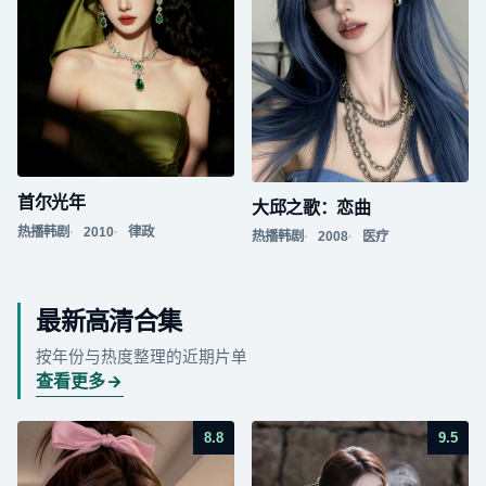
首尔光年
大邱之歌：恋曲
热播韩剧
2010
律政
热播韩剧
2008
医疗
最新高清合集
按年份与热度整理的近期片单
查看更多
8.8
9.5