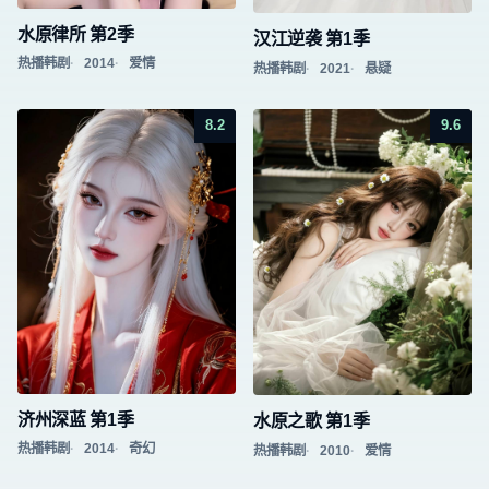
水原律所 第2季
汉江逆袭 第1季
热播韩剧
2014
爱情
热播韩剧
2021
悬疑
8.2
9.6
济州深蓝 第1季
水原之歌 第1季
热播韩剧
2014
奇幻
热播韩剧
2010
爱情